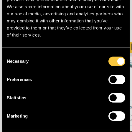
We also share information about your use of our site with
Sie können leicht sehen, für welches Unternehmen
our social media, advertising and analytics partners who
Sie eine Anfrage stellen, und Sie haben in diesem
may combine it with other information that you’ve
Schritt die Möglichkeit, das Unternehmen zu
provided to them or that they’ve collected from your use
wechseln.
of their services.
Consent
Necessary
Selection
Preferences
Statistics
Marketing