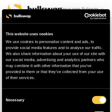
Terug naar Bullswap
arrow_forward
E-mailadres wijzigen
This website uses cookies
We use cookies to personalise content and ads, to
Wens je graag je gebruikte e-mailadres te
provide social media features and to analyse our traffic.
wijzigen of maakte je een foutje bij
We also share information about your use of our site with
our social media, advertising and analytics partners who
registreren? Contacteer ons via de chat of
may combine it with other information that you’ve
via e-mail en we zetten dit met plezier
provided to them or that they’ve collected from your use
voor u recht!
of their services.
Laatst bewerkt: meer dan twee weken
Consent
Necessary
geleden
Selection