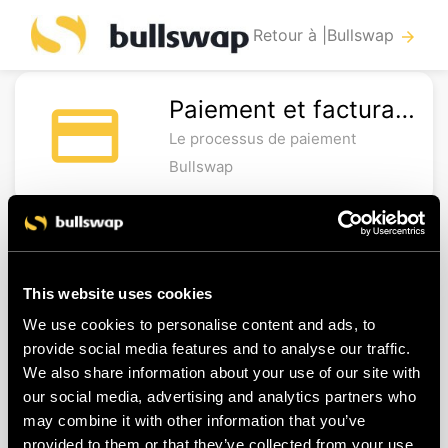
Retour à |Bullswap
arrow_forward
Paiement et facturation
payment
Le processus de paiement
Bullswap
Qui dois-je payer?
library_books
This website uses cookies
Comment payer
library_books
We use cookies to personalise content and ads, to
Dois-je payer enune seule fois?
library_books
provide social media features and to analyse our traffic.
We also share information about your use of our site with
Puis-je payer plus tard/sur facture ?
library_books
our social media, advertising and analytics partners who
Où puis-je trouver mes factures
library_books
may combine it with other information that you’ve
provided to them or that they’ve collected from your use